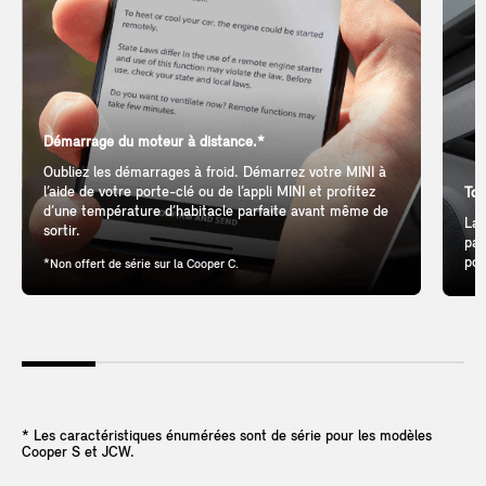
Démarrage du moteur à distance.*
Oubliez les démarrages à froid. Démarrez votre MINI à
l’aide de votre porte-clé ou de l’appli MINI et profitez
Toi
d’une température d’habitacle parfaite avant même de
Lai
sortir.
pan
pou
*Non offert de série sur la Cooper C.
* Les caractéristiques énumérées sont de série pour les modèles
Cooper S et JCW.