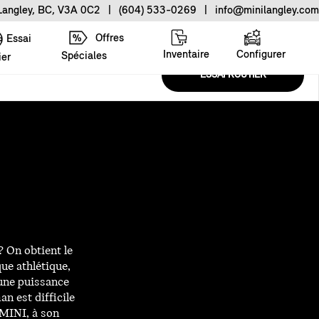
 Langley, BC, V3A 0C2
|
(604) 533-0269
|
info@minilangley.com
Offres
Essai
Inventaire
Configurer
Spéciales
ier
ESSAI ROUTIER
 On obtient le
e athlétique,
 une puissance
 est difficile
n MINI, à son