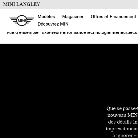
MINI LANGLEY
Modèles
Magasiner
Offres et Financement
Découvrez MINI
Vue d'ensemble
Extérieur
Performance
Technologie
Intérieur
Sécur
Que se passe-
nouveau MINI
des détails i
impressionnan
à ignorer – 