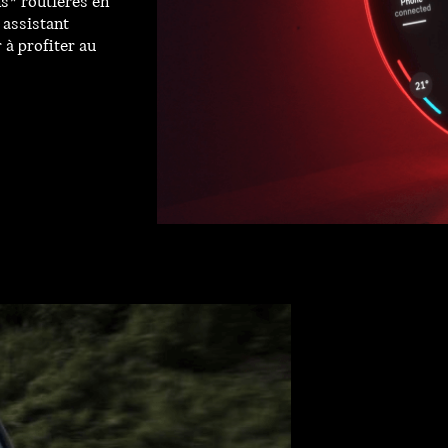
ns* routières en
 assistant
 à profiter au