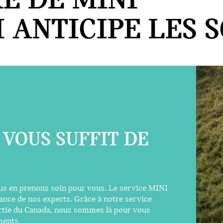
E DE MINI
 ANTICIPE LES S
NS RAPIDES.
 clic pour obtenir de l'aide. Nos experts peuvent vous
 mettrons en contact avec le concessionnaire MINI le plus
 prêts à vous remettre sur la route.