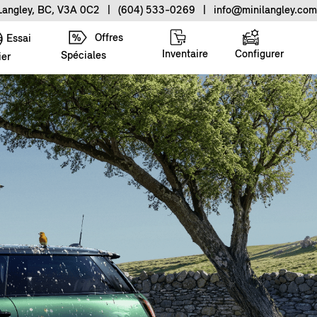
 Langley, BC, V3A 0C2
|
(604) 533-0269
|
info@minilangley.com
Offres
Essai
Inventaire
Configurer
Spéciales
ier