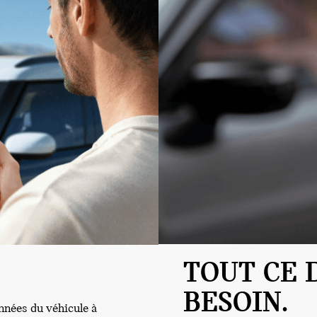
TOUT CE 
BESOIN.
nées du véhicule à